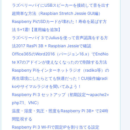
ラズベリーパイにUSBスピーカーを接続して音を出す
超簡単な方法（Raspbian Stretch Jessie GUI編）
Raspberry PiのSDカードが壊れた！寿命を延ばす方
法 5+1選!【運用編を追加】
ラズベリーパイ３でJuliusを使って音声認識をする方
法2017 RasPi 3B + Raspbian Jessieで確認
Office365のWord2016（バージョン16.x）でEndNo
te X7のアドインが使えなくなったので削除する方法
Raspberry Piをインターネットラジオ（radiko等）の
再生環境にしたらとても快適だった！CUI操作編radi
koやサイマルラジオを聞いてみよう！
Raspberry Pi 3 セットアップ（初期設定〜apache2+
php7.1、VNC）
温度・湿度・気圧・照度をRaspberry Pi 3B+ で24時
間監視する
Raspberry Pi 3 Wi-Fiで固定IPを割り当てる設定