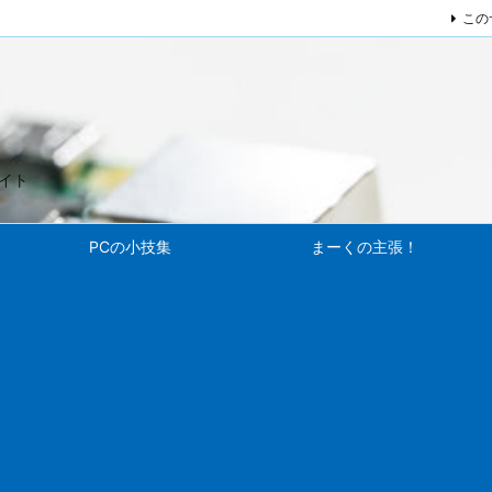
この
サイト
PCの小技集
まーくの主張！