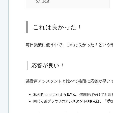
5.1.
関連
これは良かった！
毎日頻繁に使う中で、これは良かった！という
応答が良い！
某音声アシスタントと比べて格段に応答が早い
私のiPhone に住まう
Sさん
、何度呼びかけても応
同じく某ブラウザの
アシスタントGさん
は、「
呼