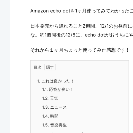
Amazon echo dotを1ヶ月使ってみてわかった
日本発売から遅れること2週間、12/1のお昼前に
な。約1週間後の12/6に、echo dotがおうち
それから１ヶ月ちょっと使ってみた感想です！
目次
1.
これは良かった！
1.1.
応答が良い！
1.2.
天気
1.3.
ニュース
1.4.
時間
1.5.
音楽再生