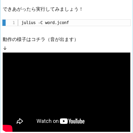
できあがったら実行してみましょう！
julius -C word.jconf
動作の様子はコチラ（音が出ます）
↓