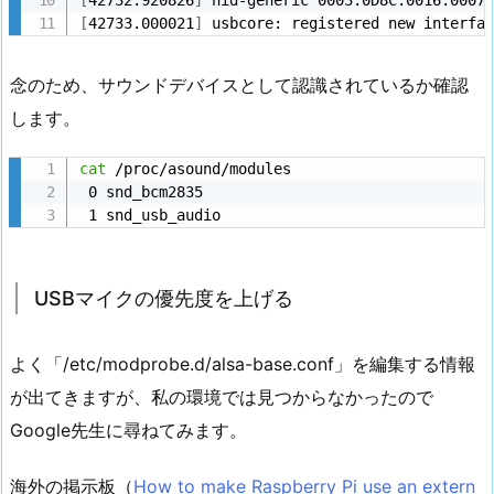
[
42732.920826
]
 hid-generic 0003:0D8C:0016.0007
[
42733.000021
]
 usbcore: registered new interfa
念のため、サウンドデバイスとして認識されているか確認
します。
cat
 /proc/asound/modules

 0 snd_bcm2835

 1 snd_usb_audio
USBマイクの優先度を上げる
よく「/etc/modprobe.d/alsa-base.conf」を編集する情報
が出てきますが、私の環境では見つからなかったので
Google先生に尋ねてみます。
海外の掲示板（
How to make Raspberry Pi use an extern