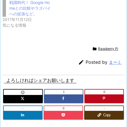
戦国時代！ Google Ho
meとの比較やラズパイ
への拡張など。
2017年11月12日
気になる情報

Raspberry Pi

Posted by
まーく
よろしければシェアお願いします
1
0

-
0
-
Copy