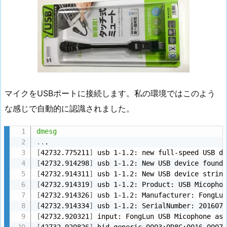
マイクをUSBポートに接続します。私の環境ではこのよう
な感じで自動的に認識されました。
dmesg
..
[
42732.775211
]
[
42732.914298
]
 usb 1-1.2: New USB device found
[
42732.914311
]
 usb 1-1.2: New USB device strin
[
42732.914319
]
[
42732.914326
]
[
42732.914334
]
[
42732.920321
]