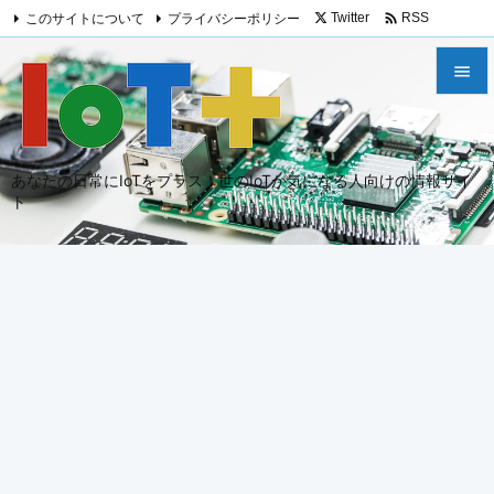

このサイトについて
プライバシーポリシー
Twitter
RSS
Feedly


メニュ

あなたの日常にIoTをプラス！世のIoTが気になる人向けの情報サイ
サイド
ト

前へ

次へ

検索