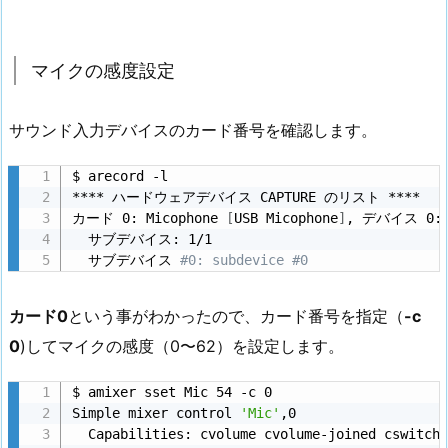
マイクの感度設定
サウンド入力デバイスのカード番号を確認します。
$ arecord -l

**** ハードウェアデバイス CAPTURE のリスト ****

カード 0: Micophone 
[
USB Micophone
]
, デバイス 0: U
  サブデバイス: 1/1

  サブデバイス 
#0: subdevice #0
カード0
という事がわかったので、カード番号を指定（
-c
0
)してマイクの感度（0〜62）を設定します。
$ amixer sset Mic 54 -c 0

Simple mixer control 
'Mic'
,0

  Capabilities: cvolume cvolume-joined cswitch 