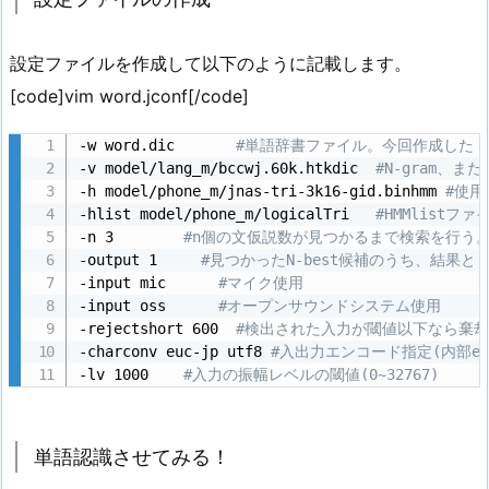
設定ファイルを作成して以下のように記載します。
[code]vim word.jconf[/code]
-w word.dic       
#単語辞書ファイル。今回作成した「wo
-v model/lang_m/bccwj.60k.htkdic  
#N-gram、
-h model/phone_m/jnas-tri-3k16-gid.binhmm 
#使用
-hlist model/phone_m/logicalTri   
#HMMlistフ
-n 3        
#n個の文仮説数が見つかるまで検索を行う
-output 1     
#見つかったN-best候補のうち、結果と
-input mic      
#マイク使用
-input oss      
#オープンサウンドシステム使用
-rejectshort 600  
#検出された入力が閾値以下なら棄
-charconv euc-jp utf8 
#入出力エンコード指定(内部euc-
-lv 1000    
#入力の振幅レベルの閾値(0~32767)
単語認識させてみる！