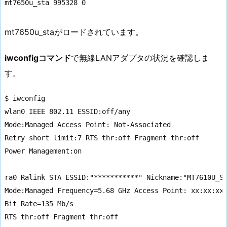
mt7650u_sta 995328 0
mt7650u_staがロードされています。
iwconfigコマンド
で無線LANアダプタの状況を確認しま
す。
$ iwconfig

wlan0 IEEE 802.11 ESSID:off/any

Mode:Managed Access Point: Not-Associated

Retry short limit:7 RTS thr:off Fragment thr:off

Power Management:on

ra0 Ralink STA ESSID:"***********" Nickname:"MT7610U_ST
Mode:Managed Frequency=5.68 GHz Access Point: xx:xx:xx:
Bit Rate=135 Mb/s

RTS thr:off Fragment thr:off
