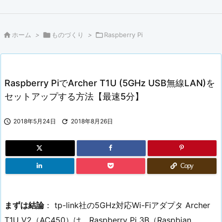

ホーム
>

ものづくり
>

Raspberry Pi
Raspberry PiでArcher T1U (5GHz USB無線LAN)を
セットアップする方法【最速5分】

2018年5月24日

2018年8月26日
Copy
まずは結論
： tp-link社の5GHz対応Wi-Fiアダプタ Archer
T1U V2（AC450）は、Raspberry Pi 3B（Raspbian