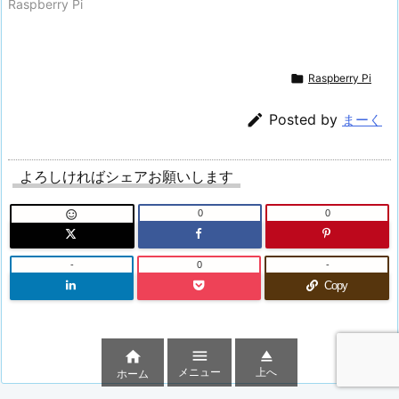
Raspberry Pi

Raspberry Pi

Posted by
まーく
よろしければシェアお願いします
0
0

-
0
-
Copy



メニュー
上へ
ホーム