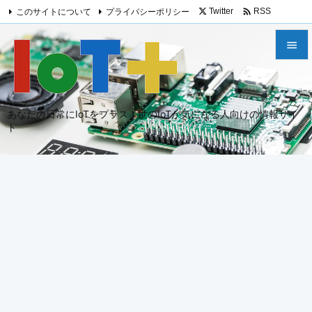

このサイトについて
プライバシーポリシー
Twitter
RSS
Feedly


メニュ

あなたの日常にIoTをプラス！世のIoTが気になる人向けの情報サイ
サイド
ト

前へ

次へ

検索