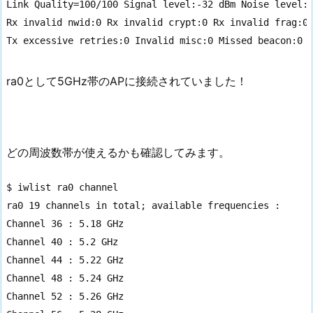
Link Quality=100/100 Signal level:-32 dBm Noise level:-
Rx invalid nwid:0 Rx invalid crypt:0 Rx invalid frag:0

Tx excessive retries:0 Invalid misc:0 Missed beacon:0
ra0として5GHz帯のAPに接続されていました！
どの周波数帯が使えるかも確認してみます。
$ iwlist ra0 channel

ra0 19 channels in total; available frequencies :

Channel 36 : 5.18 GHz

Channel 40 : 5.2 GHz

Channel 44 : 5.22 GHz

Channel 48 : 5.24 GHz

Channel 52 : 5.26 GHz
