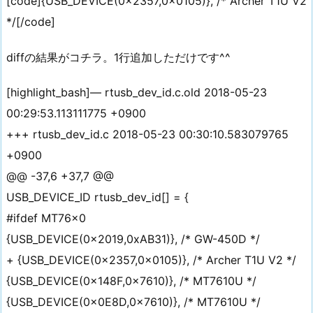
[code]{USB_DEVICE(0x2357,0x0105)}, /* Archer T1U V2
*/[/code]
diffの結果がコチラ。1行追加しただけです^^
[highlight_bash]— rtusb_dev_id.c.old 2018-05-23
00:29:53.113111775 +0900
+++ rtusb_dev_id.c 2018-05-23 00:30:10.583079765
+0900
@@ -37,6 +37,7 @@
USB_DEVICE_ID rtusb_dev_id[] = {
#ifdef MT76x0
{USB_DEVICE(0x2019,0xAB31)}, /* GW-450D */
+ {USB_DEVICE(0x2357,0x0105)}, /* Archer T1U V2 */
{USB_DEVICE(0x148F,0x7610)}, /* MT7610U */
{USB_DEVICE(0x0E8D,0x7610)}, /* MT7610U */