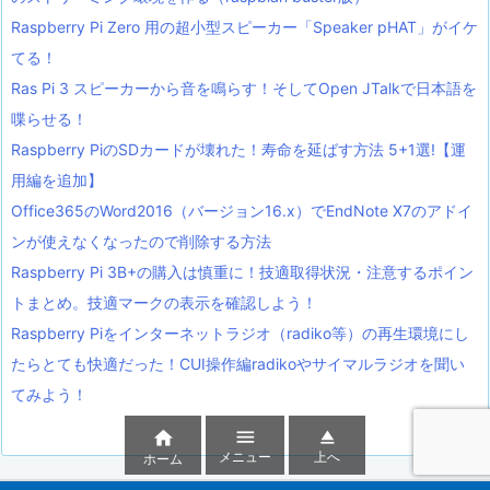
Raspberry Pi Zero 用の超小型スピーカー「Speaker pHAT」がイケ
てる！
Ras Pi 3 スピーカーから音を鳴らす！そしてOpen JTalkで日本語を
喋らせる！
Raspberry PiのSDカードが壊れた！寿命を延ばす方法 5+1選!【運
用編を追加】
Office365のWord2016（バージョン16.x）でEndNote X7のアドイ
ンが使えなくなったので削除する方法
Raspberry Pi 3B+の購入は慎重に！技適取得状況・注意するポイン
トまとめ。技適マークの表示を確認しよう！
Raspberry Piをインターネットラジオ（radiko等）の再生環境にし
たらとても快適だった！CUI操作編radikoやサイマルラジオを聞い
てみよう！



メニュー
上へ
ホーム