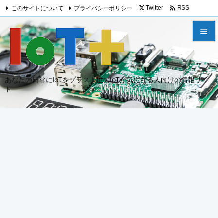

このサイトについて
プライバシーポリシー
Twitter
RSS
Feedly


メニュ

あなたの日常にIoTをプラス！世のIoTが気になる人向けの情報サイ
サイド
ト

前へ

次へ

検索