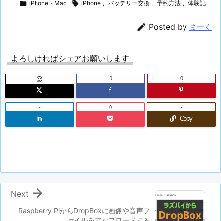

iPhone・Mac

iPhone
,
バッテリー交換
,
予約方法
,
体験記

Posted by
まーく
よろしければシェアお願いします
0
0

-
0
-
Copy

Next
Raspberry PiからDropBoxに画像や音声フ
ァイルをアップロードする