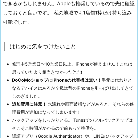
できるかもしれません。Appleも推奨しているので先に確認
しておくと良いです。 私の地域でも1店舗1枠だけ持ち込み
可能でした。
はじめに気をつけたいこと
修理中5営業日〜10営業日以上、iPhoneが使えません！これは
思っていたより相当きつかった(^_^;)
DoCoMoショップ
に
iPhoneの代替機は無い！
手元に代わりと
なるデバイスはあるか？私は昔のiPhoneを引っぱり出してきて
しのぎました。
追加費用に注意！
水濡れや画面破損などがあると、それらの修
理費用が追加になってしまいます！
バックアップをしっかりとる。iTunesでのフルバックアップは
そこそこ時間がかかるので前もって準備を。
認証アプリ（Google Authenticator）や、LINEのバックアップ