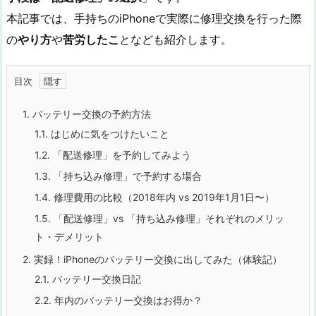
本記事では、手持ちのiPhoneで実際に修理交換を行った際
の
やり方
や
苦労したこ
となども紹介します。
目次
1.
バッテリー交換の予約方法
1.1.
はじめに気をつけたいこと
1.2.
「配送修理」を予約してみよう
1.3.
「持ち込み修理」で予約する場合
1.4.
修理費用の比較（2018年内 vs 2019年1月1日〜）
1.5.
「配送修理」vs 「持ち込み修理」それぞれのメリッ
ト・デメリット
2.
実録！iPhoneのバッテリー交換に出してみた（体験記）
2.1.
バッテリー交換日記
2.2.
年内のバッテリー交換はお得か？