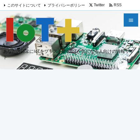

このサイトについて
プライバシーポリシー
Twitter
RSS
Feedly


メニュ

あなたの日常にIoTをプラス！世のIoTが気になる人向けの情報サイ
サイド
ト

前へ

次へ

検索